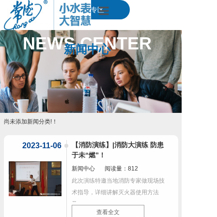
简体中文
English
下载专区
|
首页
NEWS CENTER
新闻中心
产品中心
解决方案
品质服务
新闻中心
尚未添加新闻分类!！
关于我们
【消防演练】|消防大演练 防患
2023-11-06
于未“燃”！
湖南省水计量信息工程技术研究中心
新闻中心
阅读量：812
此次演练特邀当地消防专家做现场技
术指导，详细讲解灭火器使用方法
及...
查看全文