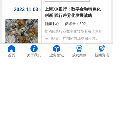
上海XX银行：数字金融特色化
2023-11-03
创新 践行差异化发展战略
新闻中心
阅读量：892
推动传统行业数字化转型具备丰富的
应用场景、广阔的市场空间和强大
的...
查看全文
首页
关于我们
业务领域
成功案例
新闻资讯
首页
上一页
1/4
下一页
尾页
版权所有： 湖南常德牌水表制造有限公司
湘ICP备16003254号
湘公网安备43070202000476号
产品中心
地址电话
解决方案
品质服务
新闻中心