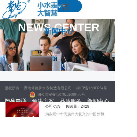
简体中文
English
下载专区
|
首页
NEWS CENTER
新闻中心
产品中心
解决方案
品质服务
新闻中心
版权所有： 湖南常德牌水表制造有限公司
湘ICP备16003254号
关于我们
不忘初心 牢记使命|建党101周
2023-11-07
湘公网安备43070202000476号
年
产品中心
地址电话
解决方案
品质服务
新闻中心
湖南省水计量信息工程技术研究中心
公司动态
阅读量：2429
为实现中华民族伟大复兴的中国梦和
智能水表
湖南省常德岗中西路9号 常德牌水表智能科技产业园
智慧水务
联系我们
公司动态
常德牌水表的百年企业梦而不懈奋斗
机械水表
服务热线：400-003-3800
预付系统
营销网络
行业新闻
查看全文